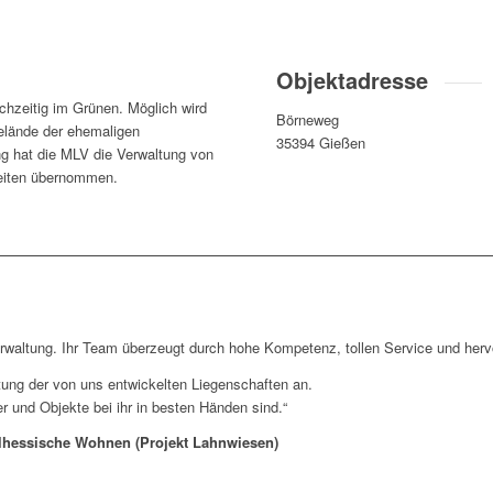
Objektadresse
chzeitig im Grünen. Möglich wird
Börneweg
elände der ehemaligen
35394 Gießen
g hat die MLV die Verwaltung von
heiten übernommen.
verwaltung. Ihr Team überzeugt durch hohe Kompetenz, tollen Service und he
tung der von uns entwickelten Liegenschaften an.
r und Objekte bei ihr in besten Händen sind.“
elhessische Wohnen (Projekt Lahnwiesen)