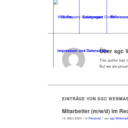
Home
Leistungen
Referenz
Über
sgc 
Impressum und Datenschutz
This author has no
But we are proud
EINTRÄGE VON SGC WEBMA
Mitarbeiter (m/w/d) im 
/
/
14. März 2024
in
Personal
von
sgc Webmast