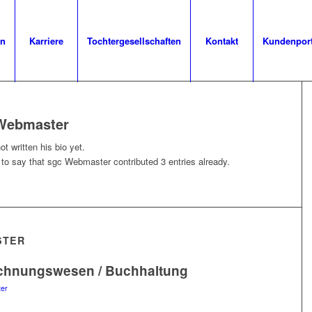
en
Karriere
Tochtergesellschaften
Kontakt
Kundenpor
Webmaster
t written his bio yet.
 to say that
sgc Webmaster
contributed 3 entries already.
STER
Rechnungswesen / Buchhaltung
er