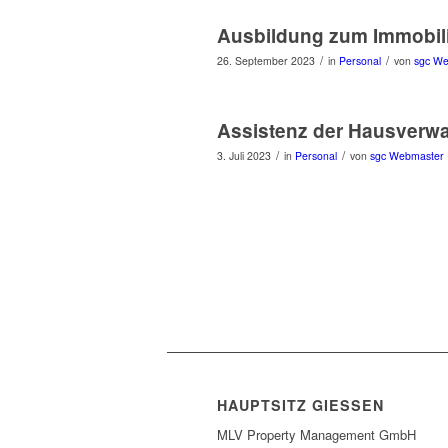
Ausbildung zum Immobil
/
/
26. September 2023
in
Personal
von
sgc W
Assistenz der Hausverwa
/
/
3. Juli 2023
in
Personal
von
sgc Webmaster
HAUPTSITZ GIESSEN
MLV Property Management GmbH